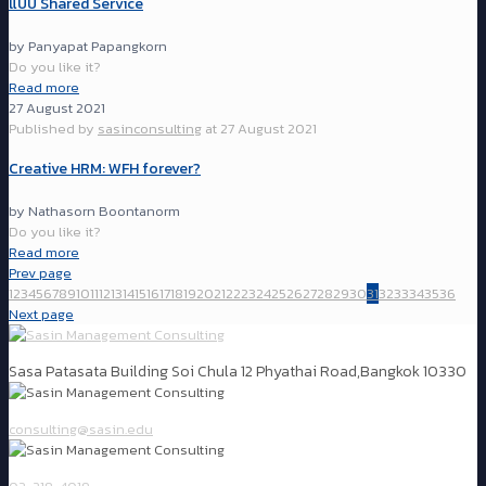
แบบ Shared Service
by Panyapat Papangkorn
Do you like it?
Read more
27 August 2021
Published by
sasinconsulting
at
27 August 2021
Creative HRM: WFH forever?
by Nathasorn Boontanorm
Do you like it?
Read more
Prev page
1
2
3
4
5
6
7
8
9
10
11
12
13
14
15
16
17
18
19
20
21
22
23
24
25
26
27
28
29
30
31
32
33
34
35
36
Next page
Sasa Patasata Building Soi Chula 12 Phyathai Road,Bangkok 10330
consulting@sasin.edu