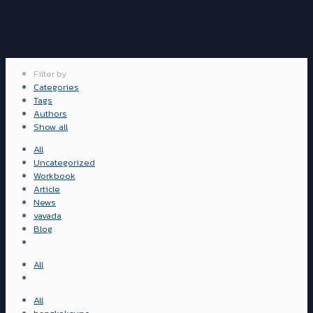
Filter by
Categories
Tags
Authors
Show all
All
Uncategorized
Workbook
Article
News
vavada
Blog
All
All