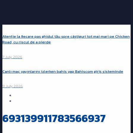
Atenție la fiecare pas ghidul tău spre câștiguri tot mai mari pe Chicken
Road, cu riscul de a pierde
7 July 2026
Canlı maç yayınlarını izlerken bahis yap Bahiscom giriş sisteminde
9 July 2026
693139911783566937