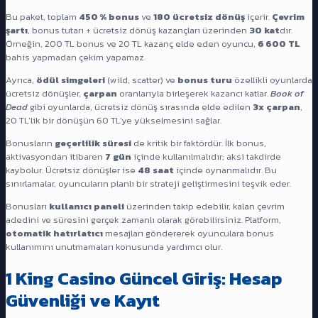
Bu paket, toplam
450 % bonus
ve
180 ücretsiz dönüş
içerir.
Çevrim
şartı
, bonus tutarı + ücretsiz dönüş kazançları üzerinden
30 kat
dır.
Örneğin, 200 TL bonus ve 20 TL kazanç elde eden oyuncu,
6 600 TL
bahis yapmadan çekim yapamaz.
Ayrıca,
ödül simgeleri
(wild, scatter) ve
bonus turu
özellikli oyunlarda
ücretsiz dönüşler,
çarpan
oranlarıyla birleşerek kazancı katlar.
Book of
Dead
gibi oyunlarda, ücretsiz dönüş sırasında elde edilen
3x çarpan
,
20 TL’lik bir dönüşün 60 TL’ye yükselmesini sağlar.
Bonusların
geçerlilik süresi
de kritik bir faktördür. İlk bonus,
aktivasyondan itibaren
7 gün
içinde kullanılmalıdır; aksi takdirde
kaybolur. Ücretsiz dönüşler ise
48 saat
içinde oynanmalıdır. Bu
sınırlamalar, oyuncuların planlı bir strateji geliştirmesini teşvik eder.
Bonusları
kullanıcı paneli
üzerinden takip edebilir, kalan çevrim
adedini ve süresini gerçek zamanlı olarak görebilirsiniz. Platform,
otomatik hatırlatıcı
mesajları göndererek oyunculara bonus
kullanımını unutmamaları konusunda yardımcı olur.
1 King Casino Güncel Giriş: Hesap
Güvenliği ve Kayıt