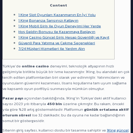
Content
1 King Slot Oyunları: Kazanmanın En İyi Yolu
1 King Bonanza: Şansınızı Katlayın
1 King Mobil Giriş ile Oyun Deneyimi Her Yerde
Hoş Geldin Bonusu ile Kazanmaya Başlayın
1 King Casino Güncel Giriş: Hesap Güvenliği ve Kayıt
Güvenli Para Yatırma ve Çekme Seçenekleri
7/24 Müşteri Hizmetleri ile Yardım Alın
Türkiye’de
online casino
deneyimi, teknolojik altyapının hızlı
gelişimiyle birlikte büyük bir ivme kazanmıştır. 1King, bu alandaki en çok
tercih edilen platformlardan biri olarak yer edinmiştir. Yatırımcıların ve
oyuncuların güvenini kazanması, lisans koşullarına tam uyum sağlama
ve kapsamlı oyun portföyü sunmasıyla mümkün olmuştur.
Pazar payı
açısından bakıldığında, 1King’in Türkiye’deki aktif kullanıcı
sayısı 2023 yılı itibarıyla
450 bin
üzerine çıkmıştır. Bu rakam, önceki
yıla göre %28 artış göstermektedir. Platformun
günlük ortalama aktif
oturum süresi
ise 32 dakikadır; bu da oyuna ne kadar bağlandığının
somut bir göstergesidir.
Sitenin giriş sayfası, kullanıcı dostu bir tasarıma sahiptir ve
1King güncel