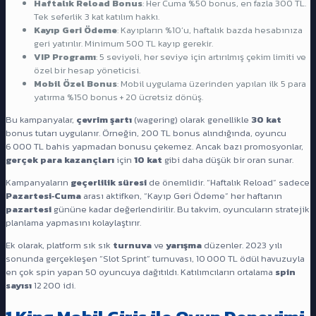
Haftalık Reload Bonus
: Her Cuma %50 bonus, en fazla 300 TL.
Tek seferlik 3 kat katılım hakkı.
Kayıp Geri Ödeme
: Kayıpların %10’u, haftalık bazda hesabınıza
geri yatırılır. Minimum 500 TL kayıp gerekir.
VIP Programı
: 5 seviyeli, her seviye için artırılmış çekim limiti ve
özel bir hesap yöneticisi.
Mobil Özel Bonus
: Mobil uygulama üzerinden yapılan ilk 5 para
yatırma %150 bonus + 20 ücretsiz dönüş.
Bu kampanyalar,
çevrim şartı
(wagering) olarak genellikle
30 kat
bonus tutarı uygulanır. Örneğin, 200 TL bonus alındığında, oyuncu
6 000 TL bahis yapmadan bonusu çekemez. Ancak bazı promosyonlar,
gerçek para kazançları
için
10 kat
gibi daha düşük bir oran sunar.
Kampanyaların
geçerlilik süresi
de önemlidir. “Haftalık Reload” sadece
Pazartesi‑Cuma
arası aktifken, “Kayıp Geri Ödeme” her haftanın
pazartesi
gününe kadar değerlendirilir. Bu takvim, oyuncuların stratejik
planlama yapmasını kolaylaştırır.
Ek olarak, platform sık sık
turnuva
ve
yarışma
düzenler. 2023 yılı
sonunda gerçekleşen “Slot Sprint” turnuvası, 10 000 TL ödül havuzuyla
en çok spin yapan 50 oyuncuya dağıtıldı. Katılımcıların ortalama
spin
sayısı
12 200 idi.