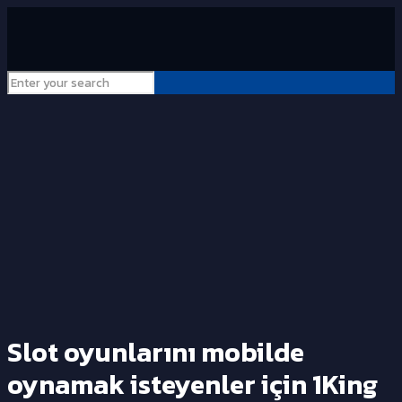
Slot oyunlarını mobilde
oynamak isteyenler için 1King