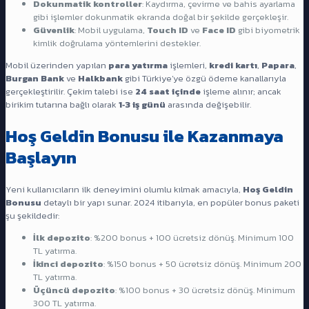
Dokunmatik kontroller
: Kaydırma, çevirme ve bahis ayarlama
gibi işlemler dokunmatik ekranda doğal bir şekilde gerçekleşir.
Güvenlik
: Mobil uygulama,
Touch ID
ve
Face ID
gibi biyometrik
kimlik doğrulama yöntemlerini destekler.
Mobil üzerinden yapılan
para yatırma
işlemleri,
kredi kartı
,
Papara
,
Burgan Bank
ve
Halkbank
gibi Türkiye’ye özgü ödeme kanallarıyla
gerçekleştirilir. Çekim talebi ise
24 saat içinde
işleme alınır; ancak
birikim tutarına bağlı olarak
1‑3 iş günü
arasında değişebilir.
Hoş Geldin Bonusu ile Kazanmaya
Başlayın
Yeni kullanıcıların ilk deneyimini olumlu kılmak amacıyla,
Hoş Geldin
Bonusu
detaylı bir yapı sunar. 2024 itibarıyla, en popüler bonus paketi
şu şekildedir:
İlk depozito
: %200 bonus + 100 ücretsiz dönüş. Minimum 100
TL yatırma.
İkinci depozito
: %150 bonus + 50 ücretsiz dönüş. Minimum 200
TL yatırma.
Üçüncü depozito
: %100 bonus + 30 ücretsiz dönüş. Minimum
300 TL yatırma.