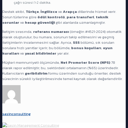
çağrı süresi 1‑2 dakika.
Destek ekibi,
Türkçe
,
İngilizce
ve
Arapça
dillerinde hizmet verir.
Sorun türlerine göre
ödül kontrolü
,
para transferi
,
teknik
sorunlar
ve
hesap güvenliği
gibi alanlarda uzmanlaşmıştır.
İletişim sırasında,
referans numarası
(örneğin #4521‑2024) otomatik
olarak oluşturulur; bu numara, sorunun takip edilmesini ve geçmiş
iletişimlerin incelenmesini sağlar. Ayrıca,
SSS
bölümü, sık sorulan
sorulara hızlı yanıtlar içerir; bu bölümde,
bonus koşulları
,
oyun
kuralları
ve
yasal bildirimler
yer alır.
Müşteri memnuniyeti ölçümünde,
Net Promoter Score (NPS)
78
olarak rapor edilmiştir; bu, sektördeki ortalamanın (%65) üzerindedir.
Kullanıcıların
geribildirim
formu üzerinden sunduğu öneriler, destek
sürecinin sürekli iyileştirilmesinde temel kaynak olarak değerlendirilir.
sasinconsulting