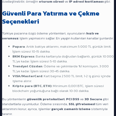
özelleştirebilir; örneğin
oturum süresi
ve
IP adresi kısıtlaması
gibi.
Güvenli Para Yatırma ve Çekme
Seçenekleri
Türkiye pazarına özgü ödeme yöntemleri, oyuncuların
hızlı ve
sorunsuz
işlem yapmasını sağlar. En yaygın kullanılan kanallar şunlardır:
Papara
: Anlık bakiye aktarımı, maksimum 5 000 TL günlük limit.
İşlem süresi 10‑15 dakika.
BKM Express
: Banka kartlarıyla doğrudan bağlantı, günlük 10 000
TL’ye kadar. İşlem süresi 5‑10 dakika.
Trendyol Cüzdan
: Ödeme ve çekimlerde %1 komisyon, 3 000
TL’ye kadar. İşlem süresi 30‑45 dakika.
VISA/MasterCard
: Kart başına 2 500 TL limit, 1‑2 iş günü içinde
işleme alınır.
Kripto para (BTC, ETH)
: Minimum 0,001 BTC, işlem süresi
blockchain yoğunluğuna bağlı olarak 10‑30 dakika.
Bu yöntemlerin
güvenlik protokolleri
,
PCI DSS
ve
3D Secure
gibi
standartlarla uyumludur. Ödeme sırasında,
SSL şifrelemesi
tüm veri
aktarımını korur; ayrıca, işlemler
gerçek zamanlı izleme
sistemiyle
taranır.