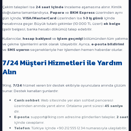
Çekim talepleri ise
24 saat içinde
inceleme aşamasına alınır. Kimlik
doğrulama tamamlandıysa,
Papara
ve
BKM Express
üzerinden aynı
gün içinde,
VISA/MasterCard
üzerinden ise
1‑3 iş günü
içinde
hesabınıza geçer. Büyük tutarlı çekimler (10 000 TL üzeri)
ek belge
(gelir belgesi, banka hesabı dökümü) talep edebilir.
Kullanıcılar,
hesap bakiyesi
ve
işlem geçmişi
bölümünden tüm yatırma
ve çekme işlemlerini anlık olarak izleyebilir. Ayrıca,
e‑posta bildirimi
ve
SMS uyarısı
seçenekleriyle her işlemden hemen haberdar olurlar.
7/24 Müşteri Hizmetleri ile Yardım
Alın
1King,
7/24
hizmet veren bir destek ekibiyle oyunculara anında çözüm
sunar. Destek kanalları şunlardır:
Canlı sohbet
: Web sitesinde yer alan sohbet penceresi
üzerinden anında yanıt alınır. Ortalama yanıt süresi
45 saniye
dir.
E‑posta
: support@1king.com adresine gönderilen talepler,
2 saat
içinde cevaplanır.
Telefon
: Türkiye içinde +90 212 555 12 34 numarasıyla ulaşılabilir;