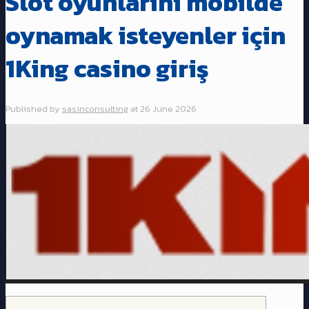
Slot oyunlarını mobilde
oynamak isteyenler için
1King casino giriş
Published by
sasinconsulting
at
26 June 2026