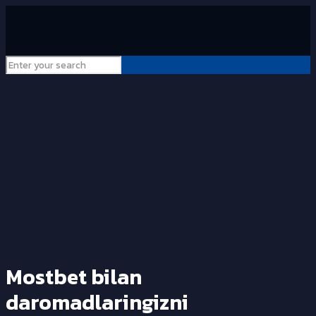
Mostbet bilan
daromadlaringizni