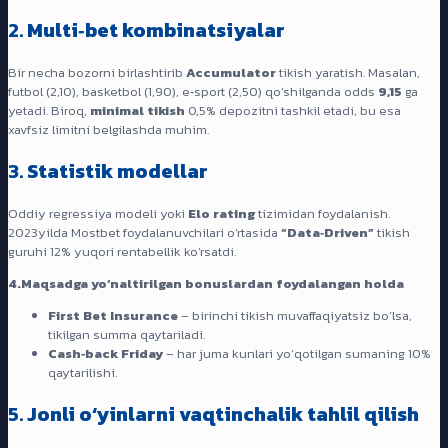
2.
Multi‑bet kombinatsiyalar
Bir necha bozorni birlashtirib
Accumulator
tikish yaratish. Masalan,
futbol (2,10), basketbol (1,90), e‑sport (2,50) qo‘shilganda odds
9,15
ga
yetadi. Biroq,
minimal tikish
0,5% depozitni tashkil etadi, bu esa
xavfsiz limitni belgilashda muhim.
3.
Statistik modellar
Oddiy regressiya modeli yoki
Elo rating
tizimidan foydalanish.
2023yilda Mostbet foydalanuvchilari o‘rtasida
“Data‑Driven”
tikish
guruhi 12% yuqori rentabellik ko‘rsatdi.
4.Maqsadga yo‘naltirilgan bonuslardan foydalangan holda
First Bet Insurance
– birinchi tikish muvaffaqiyatsiz bo‘lsa,
tikilgan summa qaytariladi.
Cash‑back Friday
– har juma kunlari yo‘qotilgan sumaning 10%
qaytarilishi.
5.
Jonli o‘yinlarni vaqtinchalik tahlil qilish