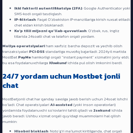
Ikki faktorli autentifikatsiya (2FA)
: Google Authenticator yoki
SMS‑kodi orqali tasdiqlash.
IP‑filtrlash
: Faqat O‘zbekiston IP‑manzillariga kirish ruxsat etiladi;
chet eldan kirish bloklanadi.
Ko‘p tilli mijozni qo‘llab‑quvvatlash
: O‘zbek, rus, ingliz
tillarida 24soatli chat va telefon orqali yordam.
Moliya operatsiyalari
ham xavfsiz: barcha depozit va yechib olish
tranzaksiyalari
PCI‑DSS
standartiga muvofiq bajariladi. 2024yil martida
MostBet
PayMe
hamkorligi orqali “instant payment” xizmatini joriy etdi,
bu esa foydalanuvchilarga
10sekund
ichida pul olish imkonini berdi.
24/7 yordam uchun Mostbet jonli
chat
MostBetjonli chat har qanday savolga javob berish uchun 24soat ishchi
bo‘ladi. Chat operatsiyalari
AI‑assisted
(yoki inson operatorlari)
yordamida foydalanuvchi so‘rovlarini tahlil qiladi va
2sekund
ichida
javob beradi. Ushbu xizmat orqali quyidagi muammolarni hal qilish
mumkin:
Hisobni bloklash
: Noto‘g‘ri ma’lumot kiritilganda, chat orqali