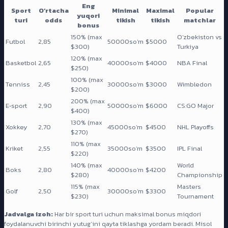
Eng
Sport
O‘rtacha
Minimal
Maximal
Popular
yuqori
turi
odds
tikish
tikish
matchlar
bonus
150% (max
O‘zbekiston vs
Futbol
2,85
50000so‘m
$5000
$300)
Turkiya
120% (max
Basketbol
2,65
40000so‘m
$4000
NBA Final
$250)
100% (max
Tenniss
2,45
30000so‘m
$3000
Wimbledon
$200)
200% (max
E‑sport
2,90
50000so‘m
$6000
CS:GO Major
$400)
130% (max
Xokkey
2,70
45000so‘m
$4500
NHL Playoffs
$270)
110% (max
Kriket
2,55
35000so‘m
$3500
IPL Final
$220)
140% (max
World
Boks
2,80
40000so‘m
$4200
$280)
Championship
115% (max
Masters
Golf
2,50
30000so‘m
$3300
$230)
Tournament
Jadvalga izoh:
Har bir sport turi uchun maksimal bonus miqdori
foydalanuvchi birinchi yutug‘ini qayta tiklashga yordam beradi. Misol