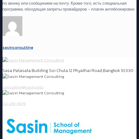
по звонку или сообщением на почту. Кроме того, есть специальная
программа, обходящая запреты провайдеров – плагин антиблокировки.
sasinconsulting
Sasa Patasata Building Soi Chula 12 Phyathai Road,Bangkok 10330
consulting@sasin.edu
02-218-4019