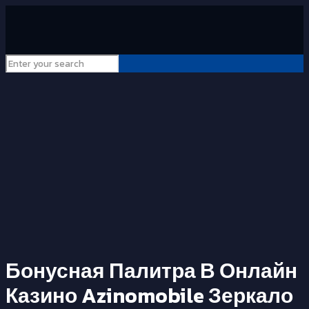
Бонусная Палитра В Онлайн
Казино Azinomobile Зеркало