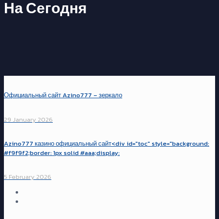
На Сегодня
Официальный сайт Azino777 – зеркало
29 January 2026
Azino777 казино официальный сайт<div id="toc" style="background:
#f9f9f2;border: 1px solid #aaa;display:
5 February 2026