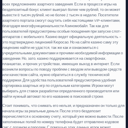
всех предложениях азартного заведения. Если в процессе игры на
бездепозитный бонус клиент выиграл более чем рублей, то он может
вывести 8 тысяч рублей, но не более 2 тысяч в неделю. Посетители
азартного портала смогут ощутить себя настоящими VIP-клиентами,
благодаря многофункциональности Азиномобайл. Так как для
пользователей предусмотрены особые поощрения при запуске слот-
аппаратов с мобильного. Казино ведет официальную деятельность –
это подтверждено лицензией Кюросао. Но на сайте казино саму эту
лицензию найти не удастся, так же как и ознакомиться с
учредительными документами и прочими необходимой информации о
заведении. Но, зато, казино поддерживается на смартфонах,
планшетах, и прочих устройствах, имеющих выход в интернет. Если
возникли вопросы по поводу проблем с вводом или выводом средств
или качеством сайта, нужно обратиться в службу технической
поддержки. Для удобства пользователей предусмотрена удобная
сортировка азартных игр по отдельным категориям. Игроки могут
выбирать для ставок разработки определенного производителя или
найти нужный автомат по его названию в поисковой строке.
Стоит понимать, что снимать его нельзя, и предназначен он только для
начала игры за реальные деньги. После этого бездепозит
перечисляется к основному счету, который уже можно вывести. После
заполненных полей по номеру телефона будет отправлено кодовое
смс с логином и паролем. С помощью этих данных игрок может