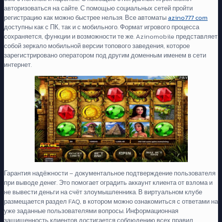
авторизоваться на сайте. С помощью социальных сетей пройти
регистрацию как можно быстрее нельзя. Все автоматы
azino777 com
доступны как с ПК, так и с мобильного. Формат игрового процесса
сохраняется, функции и возможности те же. Azinomobile представляет
собой зеркало мобильной версии топового заведения, которое
зарегистрировано оператором под другим доменным именем в сети
интернет.
Гарантия надёжности – документальное подтверждение пользователя
при выводе денег. Это помогает оградить аккаунт клиента от взлома и
не вывести деньги на счёт злоумышленника. В виртуальном клубе
размещается раздел FAQ, в котором можно ознакомиться с ответами на
уже заданные пользователями вопросы. Информационная
защищенность клиентов достигается соблюдению всех правил