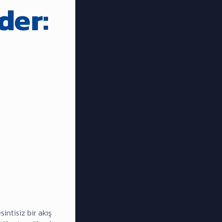
der:
ntisiz bir akış