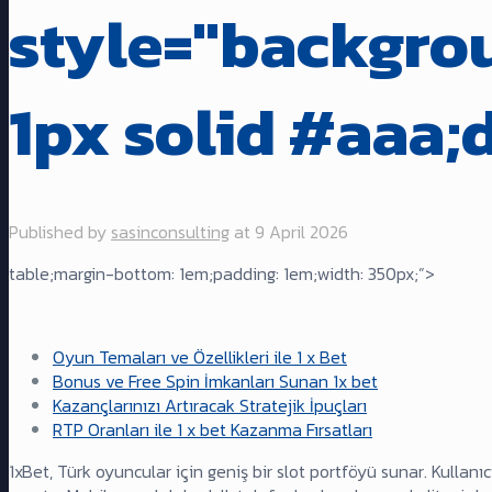
style="backgrou
1px solid #aaa;
Published by
sasinconsulting
at
9 April 2026
table;margin-bottom: 1em;padding: 1em;width: 350px;”>
Oyun Temaları ve Özellikleri ile 1 x Bet
Bonus ve Free Spin İmkanları Sunan 1x bet
Kazançlarınızı Artıracak Stratejik İpuçları
RTP Oranları ile 1 x bet Kazanma Fırsatları
1xBet, Türk oyuncular için geniş bir slot portföyü sunar. Kullanı