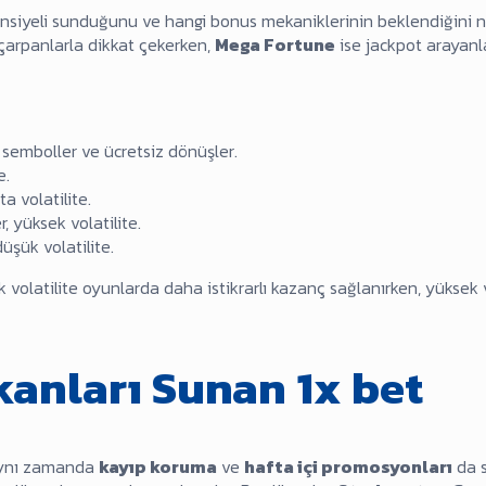
siyeli sunduğunu ve hangi bonus mekaniklerinin beklendiğini ne
 çarpanlarla dikkat çekerken,
Mega Fortune
ise jackpot arayanla
semboller ve ücretsiz dönüşler.
e.
a volatilite.
r, yüksek volatilite.
üşük volatilite.
şük volatilite oyunlarda daha istikrarlı kazanç sağlanırken, yüksek 
kanları Sunan 1x bet
aynı zamanda
kayıp koruma
ve
hafta içi promosyonları
da s