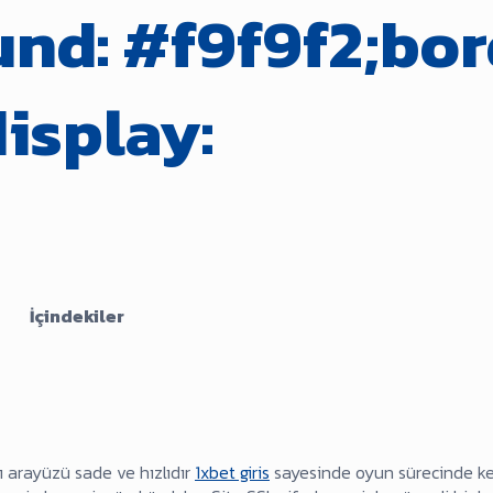
nd: #f9f9f2;bor
display:
İçindekiler
cı arayüzü sade ve hızlıdır
1xbet giris
sayesinde oyun sürecinde kesi