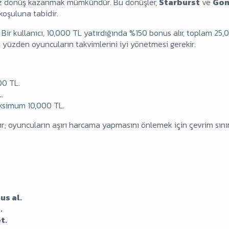
iz dönüş kazanmak mümkündür. Bu dönüşler,
Starburst
ve
Gon
oşuluna tabidir.
r. Bir kullanıcı, 10,000 TL yatırdığında %150 bonus alır, toplam 25
bu yüzden oyuncuların takvimlerini iyi yönetmesi gerekir.
00 TL.
.
aksimum 10,000 TL.
ır; oyuncuların aşırı harcama yapmasını önlemek için çevrim sınır
us al.
.
t.