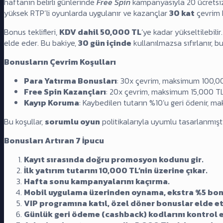
haftanın belirli günlerinde
Free Spin
kampanyasıyla 20 ücrets
yüksek RTP’li oyunlarda uygulanır ve kazançlar
30 kat
çevrim k
Bonus teklifleri,
KDV dahil 50,000 TL
‘ye kadar yükseltilebili
elde eder. Bu bakiye,
30 gün içinde
kullanılmazsa sıfırlanır, 
Bonusların Çevrim Koşulları
Para Yatırma Bonusları
: 30x çevrim, maksimum 100,0
Free Spin Kazançları
: 20x çevrim, maksimum 15,000 TL
Kayıp Koruma
: Kaybedilen tutarın %10’u geri ödenir, m
Bu koşullar,
sorumlu oyun
politikalarıyla uyumlu tasarlanmışt
Bonusları Artıran 7 İpucu
Kayıt sırasında doğru promosyon kodunu gir.
İlk yatırım tutarını 10,000 TL’nin üzerine çıkar.
Hafta sonu kampanyalarını kaçırma.
Mobil uygulama üzerinden oynama, ekstra %5 bon
VIP programına katıl, özel döner bonuslar elde et
Günlük geri ödeme (cashback) kodlarını kontrol e